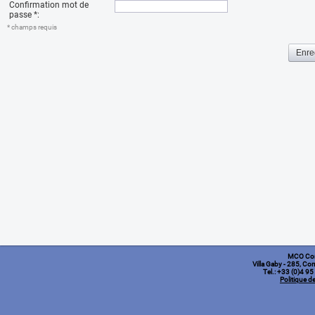
Confirmation mot de
passe
*
:
* champs requis
MCO Co
Villa Gaby
- 285, Cor
Tel.: +33 (0)4 9
Politique de