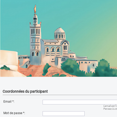
Coordonnées du participant
Email
*
:
L'email est 
Pensez à uti
Mot de passe
*
: