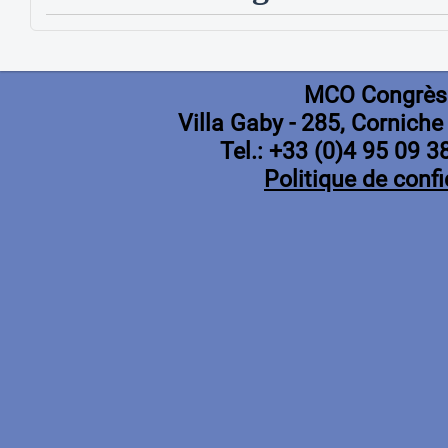
myCO
permet aux participants de :
Toute demande d'annulation ou de modification devra être envoyée par email.
gérer leurs coordonnées personnelles
consulter et mettre à jour leurs commandes (inscriptions, réservations hôteliè
MCO Congrès - SFIPP 2026
consulter leur agenda (intervenants, conférenciers, modérateurs, ...)
eMail
:
alicia.bouchou@mcocongres.com
consulter et gérer leurs soumissions de résumés
MCO Congrès
télécharger tous les documents PDF associés au congrès (confirmation, factu
Télécharger les conditions générales de vente
Villa Gaby
- 285, Corniche
Conditions d'annulation
En cas d'annulation, les charges suivantes seront appliquées :
Tel.: +33 (0)4 95 09 3
Plus de 80 jours avant le premier jour de l'événement : pas de frais 
Politique de confi
Entre 79 et 30 jours avant le premier jour de l'événement : frais 
Moins de 30 jours avant le premier jour de l'événement : frais d'a